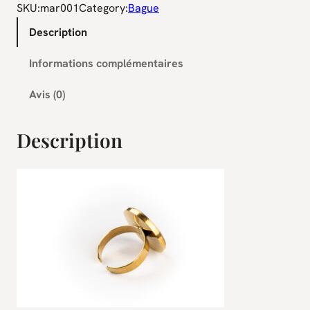
SKU:
mar001
Category:
Bague
t
Description
i
t
Informations complémentaires
é
d
Avis (0)
e
B
Description
a
g
u
e
a
c
i
e
r