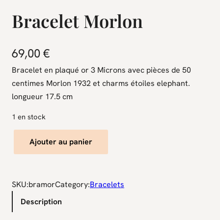
Bracelet Morlon
69,00
€
Bracelet en plaqué or 3 Microns avec pièces de 50
centimes Morlon 1932 et charms étoiles elephant.
longueur 17.5 cm
1 en stock
q
Ajouter au panier
u
a
n
SKU:
bramor
Category:
Bracelets
t
Description
i
t