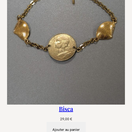
n
Bisca
29,00
€
Ajouter au panier