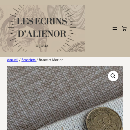
Aller
au
contenu
Accueil
/
Bracelets
/ Bracelet Morlon