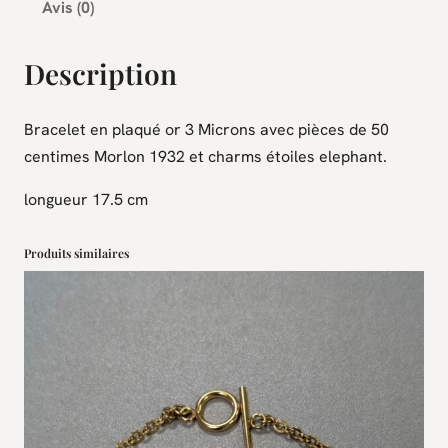
Avis (0)
é
d
Description
e
B
r
Bracelet en plaqué or 3 Microns avec pièces de 50
a
centimes Morlon 1932 et charms étoiles elephant.
c
longueur 17.5 cm
e
l
Produits similaires
e
t
M
o
r
l
o