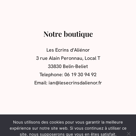
Notre boutique
Les Ecrins d’Aliénor
3 rue Alain Peronnau, Local T
33830 Belin-Beliet
Telephone: 06 19 30 94 92
Email: ian@lesecrinsdalienor.fr
Nous utilisons des cookies pour vous garantir la meilleure
expérience sur notre site web. Si vous continuez à utiliser ce
Face
Ins
site, nous supposerons que vous en êtes satisfait.
Copyright 2026 – Les Ecrins d’Aliénor