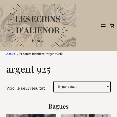
Aller
au
contenu
Accueil
/ Produits identifiés “argent 925”
argent 925
Voici le seul résultat
Bagues