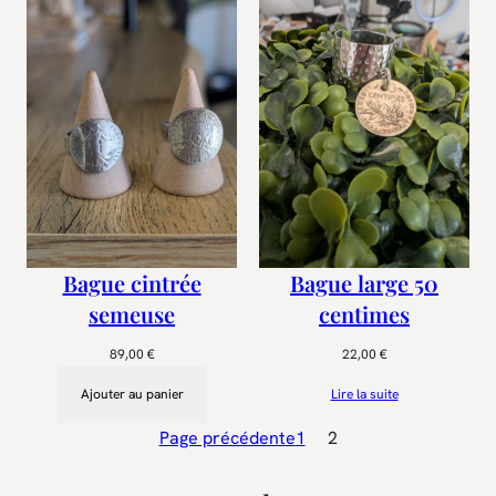
Bague large 50
Bague cintrée
centimes
semeuse
22,00
€
89,00
€
Lire la suite
Ajouter au panier
Page précédente
1
2