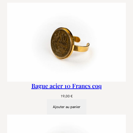
n
t
N
a
p
o
l
é
o
n
Bague acier 10 Francs coq
19,00
€
Ajouter au panier