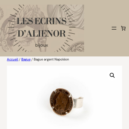
Aller
au
contenu
Accueil
/
Bague
/ Bague argent Napoléon