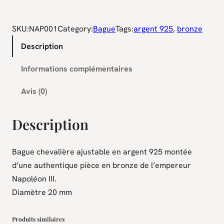
a
n
SKU:
NAP001
Category:
Bague
Tags:
argent 925
, 
bronze
t
Description
i
t
Informations complémentaires
é
d
Avis (0)
e
B
Description
a
g
Bague chevalière ajustable en argent 925 montée
u
d’une authentique pièce en bronze de l’empereur
e
Napoléon III.
a
Diamètre 20 mm
r
g
Produits similaires
e