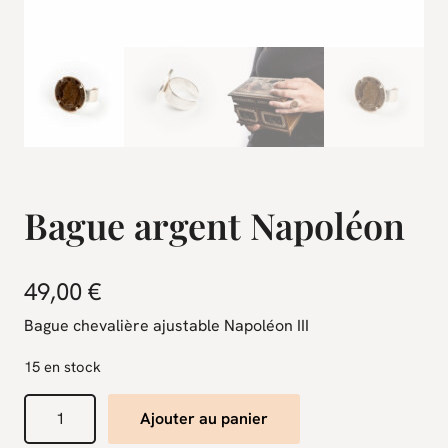
Bague argent Napoléon
49,00
€
Bague chevalière ajustable Napoléon III
15 en stock
q
Ajouter au panier
u